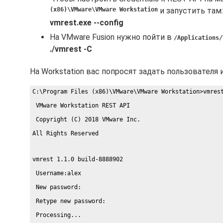
(x86)\VMware\VMware Workstation
и запустить там:
vmrest.exe --config
На VMware Fusion нужно пойти в
/Applications/
./vmrest -C
На Workstation вас попросят задать пользователя и
C:\Program Files (x86)\VMware\VMware Workstation>vmres
 VMware Workstation REST API
 Copyright (C) 2018 VMware Inc.
All Rights Reserved
vmrest 1.1.0 build-8888902
 Username:alex
 New password:
 Retype new password:
 Processing...