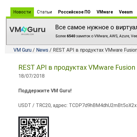
Новости
Статьи
Российское ПО
VMware
Veeam
Все самое нужное о виртуа
Более
6540
заметок о VMware, AWS, Azure, Vee
VM Guru
/
News
/ REST API в продуктах VMware Fusion
REST API в продуктах VMware Fusion 
18/07/2018
Поддержите VM Guru!
USDT / TRC20, адрес: TCDP7d9hBM4dhU2mBt5oX2