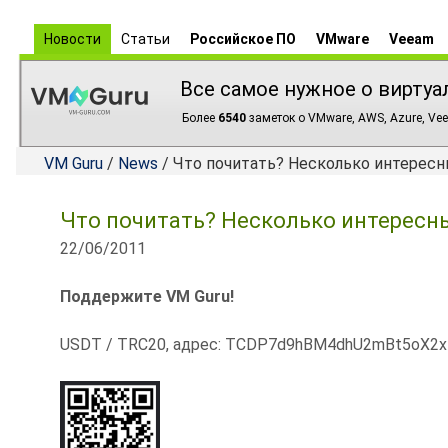
Новости
Статьи
Российское ПО
VMware
Veeam
Все самое нужное о виртуа
Более
6540
заметок о VMware, AWS, Azure, Vee
VM Guru
/
News
/ Что почитать? Несколько интересн
Что почитать? Несколько интересны
22/06/2011
Поддержите VM Guru!
USDT / TRC20, адрес: TCDP7d9hBM4dhU2mBt5oX2