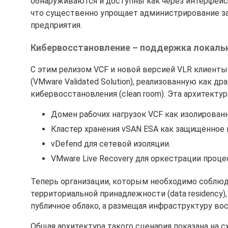
обнаруживаются и доступны как через интерфейс vSA
что существенно упрощает администрирование з
предприятия.
Кибервосстановление – поддержка локаль
С этим релизом VCF и новой версией VLR клиент
(VMware Validated Solution), реализованную как др
кибервосстановления (clean room). Эта архитектур
Домен рабочих нагрузок VCF как изолированн
Кластер хранения vSAN ESA как защищённое ки
vDefend для сетевой изоляции.
VMware Live Recovery для оркестрации проц
Теперь организации, которым необходимо соблюд
территориальной принадлежности (data residency)
публичное облако, а размещая инфраструктуру вос
Общая архитектура такого сценария показана на с