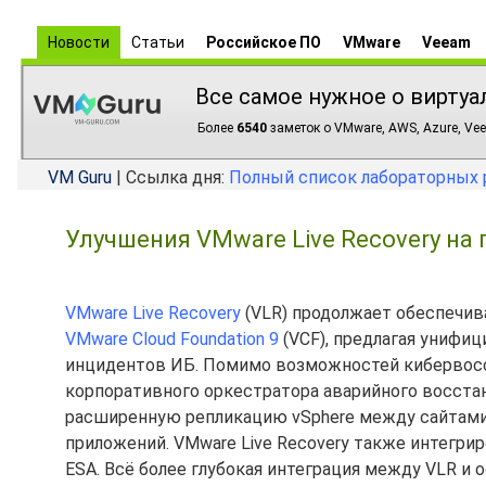
Новости
Статьи
Российское ПО
VMware
Veeam
Все самое нужное о виртуа
Более
6540
заметок о VMware, AWS, Azure, Vee
VM Guru
| Ссылка дня:
Полный список лабораторных 
Улучшения VMware Live Recovery на 
VMware Live Recovery
(VLR) продолжает обеспечив
VMware Cloud Foundation 9
(VCF), предлагая унифи
инцидентов ИБ. Помимо возможностей кибервосст
корпоративного оркестратора аварийного восстан
расширенную репликацию vSphere между сайтами
приложений. VMware Live Recovery также интегр
ESA. Всё более глубокая интеграция между VLR и