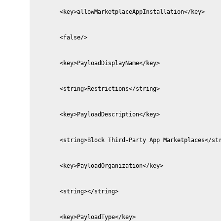
        <key>allowMarketplaceAppInstallation</key>
        <false/>
        <key>PayloadDisplayName</key>
        <string>Restrictions</string>
        <key>PayloadDescription</key>
        <string>Block Third-Party App Marketplaces</st
        <key>PayloadOrganization</key>
        <string></string>
        <key>PayloadType</key>