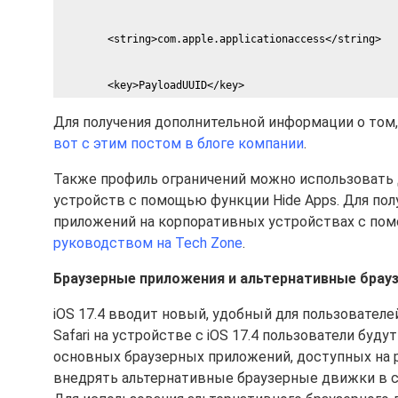
        <string>com.apple.applicationaccess</string>
        <key>PayloadUUID</key>
Для получения дополнительной информации о том,
        <string>a9f1b84e-6695-4f47-bcfa-e6334228bce1</
вот с этим постом в блоге компании
.
Также профиль ограничений можно использовать 
        <key>PayloadVersion</key>
устройств с помощью функции Hide Apps. Для по
приложений на корпоративных устройствах с по
        <integer>1</integer>
руководством на Tech Zone
.
        <key>PayloadIdentifier</key>
Браузерные приложения и альтернативные брау
iOS 17.4 вводит новый, удобный для пользовател
 <string>786da36c-8283-48cd-9a23-91dde10cf4d3.Restrict
Safari на устройстве с iOS 17.4 пользователи бу
основных браузерных приложений, доступных на 
</dict>
внедрять альтернативные браузерные движки в св