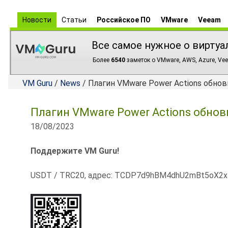
Новости
Статьи
Российское ПО
VMware
Veeam
Все самое нужное о виртуа
Более
6540
заметок о VMware, AWS, Azure, Vee
VM Guru
/
News
/ Плагин VMware Power Actions обнови
Плагин VMware Power Actions обнови
18/08/2023
Поддержите VM Guru!
USDT / TRC20, адрес: TCDP7d9hBM4dhU2mBt5oX2