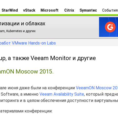
StarWind
vStack
Microsoft
Citrix
Symantec
События
лизации и облаках
am, Kubernetes и других
работ VMware Hands-on Labs
, а также Veeam Monitor и другие
amON Moscow 2015.
ачале июня даже были на конференции
VeeamON Moscow 20
Software, а именно
Veeam Availability Suite
, который предн
ниторинга и в целом обеспечения доступности виртуальны
атериалами конференции: