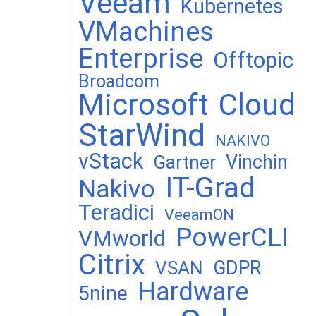
Veeam
Kubernetes
VMachines
Enterprise
Offtopic
Broadcom
Microsoft
Cloud
StarWind
NAKIVO
vStack
Vinchin
Gartner
IT-Grad
Nakivo
Teradici
VeeamON
PowerCLI
VMworld
Citrix
GDPR
VSAN
Hardware
5nine