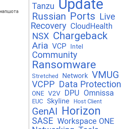
Update
Tanzu
снапшота
Ports
Russian
Live
Recovery
CloudHealth
Chargeback
NSX
Aria
VCP
Intel
Community
Ransomware
VMUG
Network
Stretched
VCPP
Data Protection
DPU
Omnissa
V2V
ONE
Skyline
EUC
Host Client
Horizon
GenAI
SASE
Workspace ONE