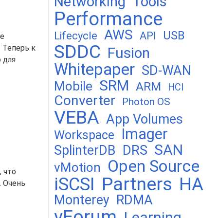
Networking
Tools
Performance
AWS
USB
Lifecycle
API
ое
SDDC
 Теперь к
Fusion
 для
Whitepaper
SD-WAN
SRM
Mobile
ARM
HCI
Converter
Photon OS
VEBA
App Volumes
Imager
Workspace
SAN
DRS
SplinterDB
Open Source
vMotion
 что
Partners
iSCSI
HA
. Очень
Monterey
RDMA
vForum
Learning