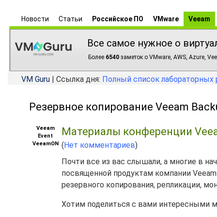
Новости
Статьи
Российское ПО
VMware
Veeam
Все самое нужное о виртуа
Более
6540
заметок о VMware, AWS, Azure, Vee
VM Guru
| Ссылка дня:
Полный список лабораторных 
Резервное копирование Veeam Backup
Veeam
Материалы конференции Vee
Event
VeeamON
(
Нет комментариев
)
Почти все из вас слышали, а многие в н
посвященной продуктам компании Veeam 
резервного копирования, репликации, мо
Хотим поделиться с вами интересными м