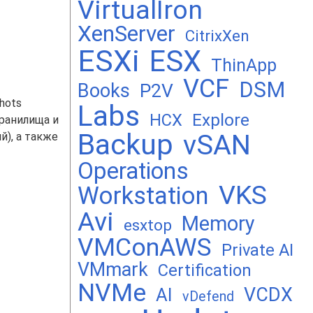
VirtualIron
XenServer
CitrixXen
ESXi
ESX
ThinApp
VCF
DSM
Books
P2V
hots
Labs
Explore
HCX
хранилища и
Backup
vSAN
), а также
Operations
VKS
Workstation
Avi
Memory
esxtop
VMConAWS
Private AI
VMmark
Certification
NVMe
VCDX
AI
vDefend