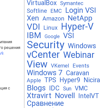
VirtualBox
Symantec
Login VSI
Softline
EMC
я
Xen
NetApp
Amazon
Hyper-V
VDI
Linux
IBM
VSI
Google
Security
мпания
Windows
его решения
vCenter
Webinar
v9
.
View
Events
VKernel
Windows 7
Caravan
TPS
Hyper9
Nicira
Apple
Blogs
IDC
VMC
Sun
ация с
Xtravirt
Novell
IntelVT
Сравнение