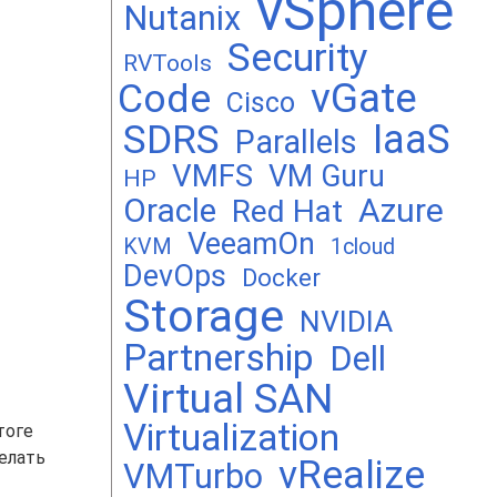
vSphere
Nutanix
Security
RVTools
vGate
Code
Cisco
SDRS
IaaS
Parallels
VMFS
VM Guru
HP
Oracle
Azure
Red Hat
VeeamOn
KVM
1cloud
DevOps
Docker
Storage
NVIDIA
Partnership
Dell
Virtual SAN
Virtualization
тоге
делать
vRealize
VMTurbo