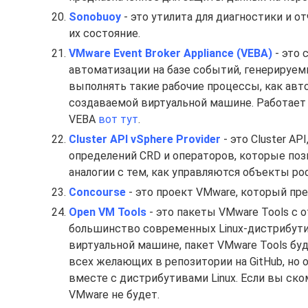
Sonobuoy
- это утилита для диагностики и о
их состояние.
VMware Event Broker Appliance (VEBA)
- это 
автоматизации на базе событий, генерируемы
выполнять такие рабочие процессы, как авт
создаваемой виртуальной машине. Работает он
VEBA
вот тут
.
Cluster API vSphere Provider
- это Cluster A
определений CRD и операторов, которые поз
аналогии с тем, как управляются объекты pods
Concourse
- это проект VMware, который пред
Open VM Tools
- это пакеты VMware Tools с
большинство современных Linux-дистрибутив
виртуальной машине, пакет VMware Tools бу
всех желающих в репозитории на GitHub, но
вместе с дистрибутивами Linux. Если вы ско
VMware не будет.