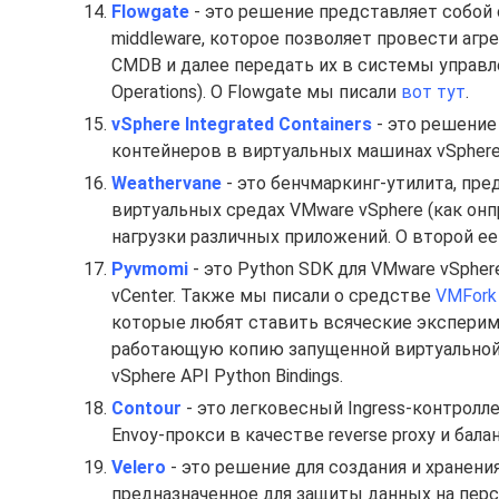
Flowgate
- это решение представляет собой 
middleware, которое позволяет провести аг
CMDB и далее передать их в системы управл
Operations). О Flowgate мы писали
вот тут
.
vSphere Integrated Containers
- это решение
контейнеров в виртуальных машинах vSphere
Weathervane
- это бенчмаркинг-утилита, пре
виртуальных средах VMware vSphere (как онп
нагрузки различных приложений. О второй е
Pyvmomi
- это Python SDK для VMware vSpher
vCenter. Также мы писали о средстве
VMFork
которые любят ставить всяческие экспериме
работающую копию запущенной виртуальной 
vSphere API Python Bindings.
Contour
- это легковесный Ingress-контролле
Envoy-прокси в качестве reverse proxy и бал
Velero
- это решение для создания и хранения
предназначенное для защиты данных на пер