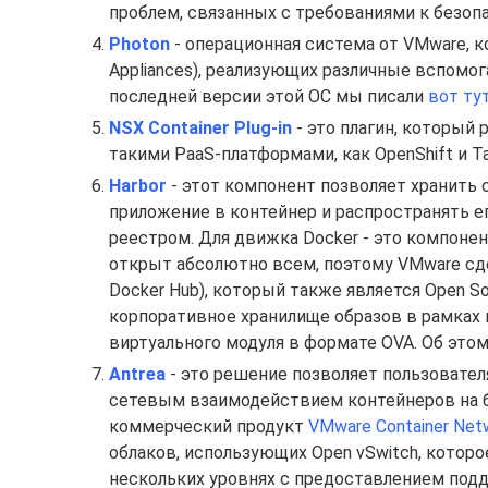
проблем, связанных с требованиями к безоп
Photon
- операционная система от VMware, ко
Appliances), реализующих различные вспомо
последней версии этой ОС мы писали
вот ту
NSX Container Plug-in
- это плагин, который 
такими PaaS-платформами, как OpenShift и Tanz
Harbor
- этот компонент позволяет хранить 
приложение в контейнер и распространять е
реестром. Для движка Docker - это компонен
открыт абсолютно всем, поэтому VMware сдел
Docker Hub), который также является Open 
корпоративное хранилище образов в рамках 
виртуального модуля в формате OVA. Об это
Antrea
- это решение позволяет пользовател
сетевым взаимодействием контейнеров на ба
коммерческий продукт
VMware Container Netw
облаков, использующих Open vSwitch, котор
нескольких уровнях с предоставлением подд