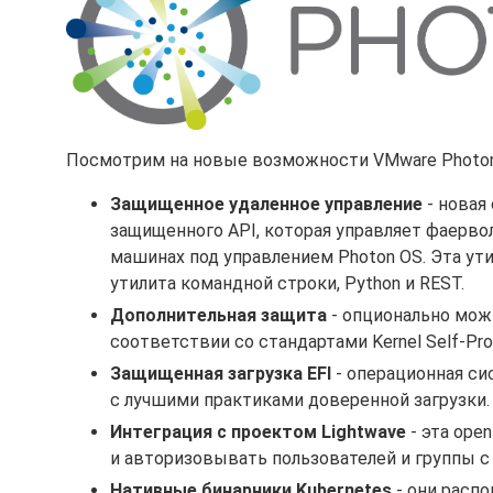
Посмотрим на новые возможности VMware Photon 
Защищенное удаленное управление
- новая
защищенного API, которая управляет фаерво
машинах под управлением Photon OS. Эта ут
утилита командной строки, Python и REST.
Дополнительная защита
- опционально мож
соответствии со стандартами Kernel Self-Prot
Защищенная загрузка EFI
- операционная си
с лучшими практиками доверенной загрузки.
Интеграция с проектом Lightwave
- эта ope
и авторизовывать пользователей и группы с
Нативные бинарники Kubernetes
- они распо