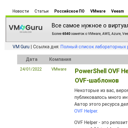
Новости
Статьи
Российское ПО
VMware
Veeam
Все самое нужное о виртуа
Более
6540
заметок о VMware, AWS, Azure, Vee
VM Guru
| Ссылка дня:
Полный список лабораторных 
Дата
Компания
24/01/2022
VMware
PowerShell OVF H
OVF-шаблонов
Некоторые из вас, веро
публиковалось много ин
Автор этого ресурса де
OVF Helper
.
OVF Helper - это репоз