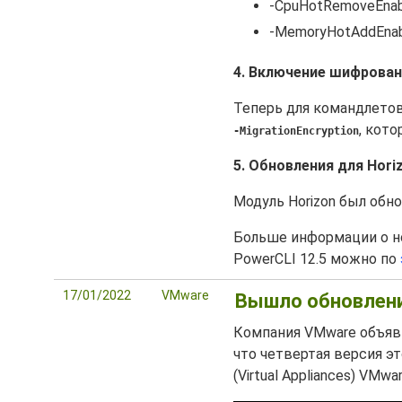
-CpuHotRemoveEnab
-MemoryHotAddEnab
4. Включение шифрован
Теперь для командлетов
, кот
-MigrationEncryption
5. Обновления для Horiz
Модуль Horizon был обно
Больше информации о н
PowerCLI 12.5 можно по
17/01/2022
VMware
Вышло обновление
Компания VMware объяв
что четвертая версия э
(Virtual Appliances) VMwa