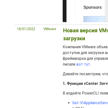
18/01/2022
VMware
Новая версия VMw
загрузки
Компания VMware объявил
доступна для загрузки 
фреймворка для управл
писали
вот тут
.
Давайте посмотрим, что
1. Функции vCenter Ser
В апдейте PowerCLI поя
Get-VIApplianceServ