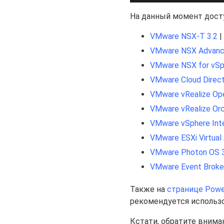
На данный момент досту
VMware NSX-T 3.2
|
VMware NSX Advance
VMware NSX for vSp
VMware Cloud Direct
VMware vRealize Ope
VMware vRealize Orc
VMware vSphere Inte
VMware ESXi Virtual
VMware Photon OS 3.0
VMware Event Broker
Также на
странице Power
рекомендуется использ
Кстати, обратите вниман