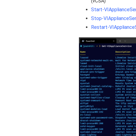
(vCSA)
Start-VIApplianceSe
Stop-VIApplianceSer
Restart-VIAppliance