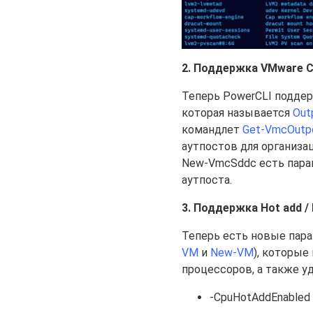
2. Поддержка VMware C
Теперь PowerCLI подде
которая называется
Out
командлет
Get-VmcOutp
аутпостов для организа
New-VmcSddc есть пар
аутпоста.
3. Поддержка Hot add /
Теперь есть новые пара
VM
и
New-VM
), которые
процессоров, а также у
-CpuHotAddEnabled