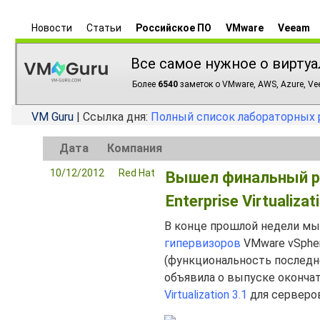
Новости
Статьи
Российское ПО
VMware
Veeam
Все самое нужное о виртуа
Более
6540
заметок о VMware, AWS, Azure, Vee
VM Guru
| Ссылка дня:
Полный список лабораторных 
Дата
Компания
10/12/2012
Red Hat
Вышел финальный р
Enterprise Virtualiz
В конце прошлой недели мы
гипервизоров
VMware vSphere,
(функциональность последне
объявила о выпуске оконча
Virtualization 3.1
для серверов