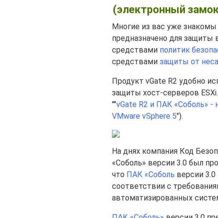
(электронный замок
Многие из вас уже знакомы
предназначено для защиты 
средствами
политик безоп
средствами
защиты от нес
Продукт vGate R2 удобно и
защиты хост-серверов ESXi
""
vGate R2 и ПАК «Соболь» 
VMware vSphere 5
").
На днях компания Код Безо
«Соболь» версии 3.0 был пр
что
ПАК «Соболь
версии 3.0
соответствии с требования
автоматизированных систем
ПАК «Соболь»
версии 3.0 пр