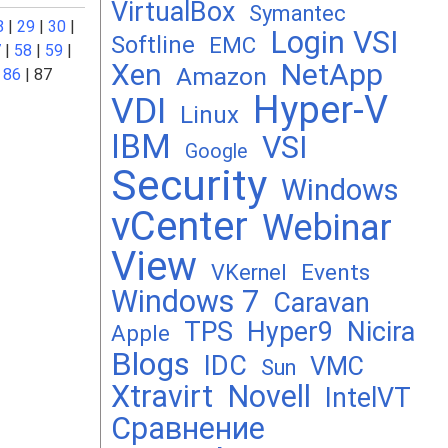
VirtualBox
Symantec
8
|
29
|
30
|
Login VSI
Softline
EMC
7
|
58
|
59
|
Xen
NetApp
Amazon
|
86
| 87
Hyper-V
VDI
Linux
IBM
VSI
Google
Security
Windows
vCenter
Webinar
View
Events
VKernel
Windows 7
Caravan
TPS
Hyper9
Nicira
Apple
Blogs
IDC
VMC
Sun
Xtravirt
Novell
IntelVT
Сравнение