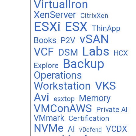
VirtualIron
XenServer
CitrixXen
ESXi
ESX
ThinApp
vSAN
Books
P2V
Labs
VCF
DSM
HCX
Backup
Explore
Operations
VKS
Workstation
Avi
Memory
esxtop
VMConAWS
Private AI
VMmark
Certification
NVMe
VCDX
AI
vDefend