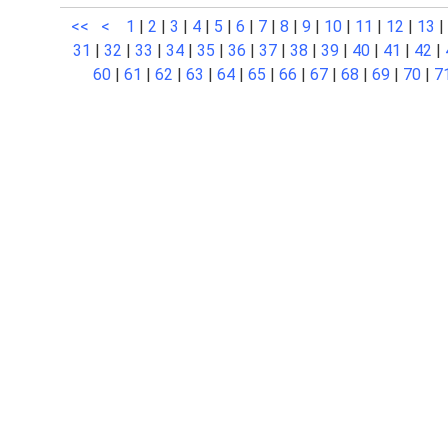
<<
<
1
|
2
|
3
|
4
|
5
|
6
|
7
|
8
|
9
|
10
|
11
|
12
|
13
|
31
|
32
|
33
|
34
|
35
|
36
|
37
|
38
|
39
|
40
|
41
|
42
|
60
|
61
|
62
|
63
|
64
|
65
|
66
|
67
|
68
|
69
|
70
|
7