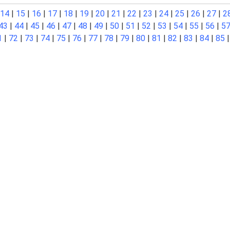
14
|
15
|
16
|
17
|
18
|
19
|
20
|
21
|
22
|
23
|
24
|
25
|
26
|
27
|
2
43
|
44
|
45
|
46
|
47
|
48
|
49
|
50
|
51
|
52
|
53
|
54
|
55
|
56
|
5
1
|
72
|
73
|
74
|
75
|
76
|
77
|
78
|
79
|
80
|
81
|
82
|
83
|
84
|
85