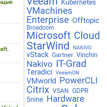
Veeam
Kubernetes
мощью
VMachines
Enterprise
Offtopic
Broadcom
Microsoft
Cloud
StarWind
NAKIVO
aft.
vStack
Vinchin
Gartner
IT-Grad
Nakivo
Teradici
VeeamON
PowerCLI
VMworld
Citrix
GDPR
VSAN
Hardware
5nine