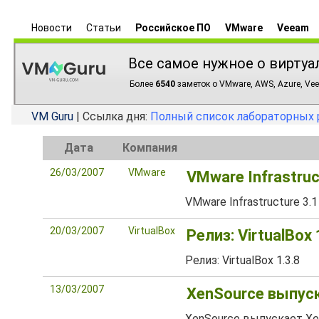
Новости
Статьи
Российское ПО
VMware
Veeam
Все самое нужное о виртуа
Более
6540
заметок о VMware, AWS, Azure, Vee
VM Guru
| Ссылка дня:
Полный список лабораторных 
Дата
Компания
26/03/2007
VMware
VMware Infrastruc
VMware Infrastructure 3.1
20/03/2007
VirtualBox
Релиз: VirtualBox 
Релиз: VirtualBox 1.3.8
13/03/2007
XenSource выпуска
XenSource выпускает XenE