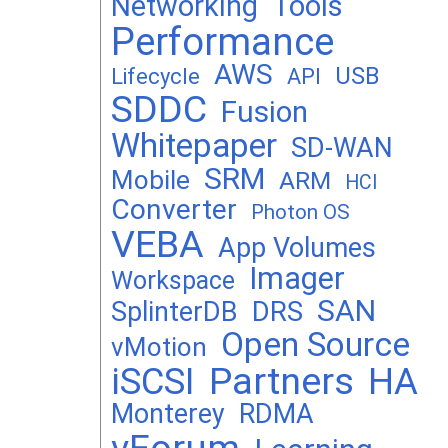
Networking
Tools
Performance
AWS
USB
Lifecycle
API
SDDC
Fusion
Whitepaper
SD-WAN
SRM
Mobile
ARM
HCI
Converter
Photon OS
VEBA
App Volumes
Imager
Workspace
SAN
DRS
SplinterDB
Open Source
vMotion
Partners
iSCSI
HA
Monterey
RDMA