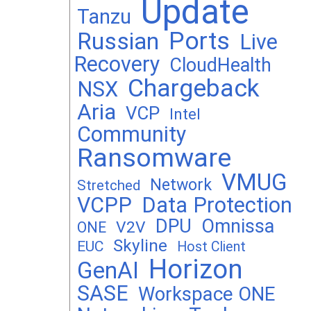
Update
Tanzu
Ports
Russian
Live
Recovery
CloudHealth
Chargeback
NSX
Aria
VCP
Intel
Community
Ransomware
VMUG
Network
Stretched
VCPP
Data Protection
DPU
Omnissa
V2V
ONE
Skyline
EUC
Host Client
Horizon
GenAI
SASE
Workspace ONE