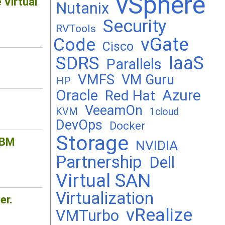
vSphere
Virtual
Nutanix
Security
RVTools
vGate
Code
Cisco
SDRS
IaaS
Parallels
VMFS
VM Guru
HP
Oracle
Azure
Red Hat
VeeamOn
KVM
1cloud
DevOps
Docker
Storage
IBM
NVIDIA
Partnership
Dell
Virtual SAN
Virtualization
er.
vRealize
VMTurbo