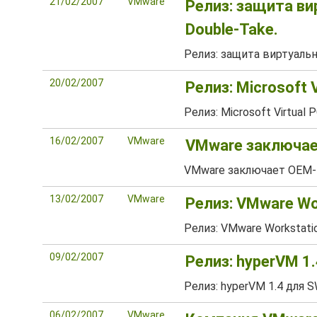
21/02/2007
VMware
Релиз: защита в
Double-Take.
Релиз: защита виртуаль
20/02/2007
Релиз: Microsoft 
Релиз: Microsoft Virtual 
16/02/2007
VMware
VMware заключает
VMware заключает OEM-п
13/02/2007
VMware
Релиз: VMware Wor
Релиз: VMware Workstatio
09/02/2007
Релиз: hyperVM 1
Релиз: hyperVM 1.4 для 
06/02/2007
VMware