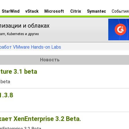
StarWind
vStack
Microsoft
Citrix
Symantec
События
лизации и облаках
am, Kubernetes и других
работ VMware Hands-on Labs
Новость
ture 3.1 beta
 beta
1.3.8
ет XenEnterprise 3.2 Beta.
nterprise 3.2 Beta.