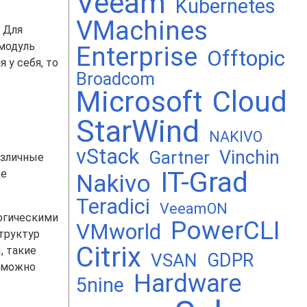
Veeam
Kubernetes
VMachines
 Для
 модуль
Enterprise
Offtopic
 у себя, то
Broadcom
Microsoft
Cloud
StarWind
NAKIVO
vStack
Vinchin
Gartner
азличные
IT-Grad
де
Nakivo
Teradici
VeeamON
логическими
PowerCLI
VMworld
структур
Citrix
, такие
GDPR
VSAN
в можно
Hardware
5nine