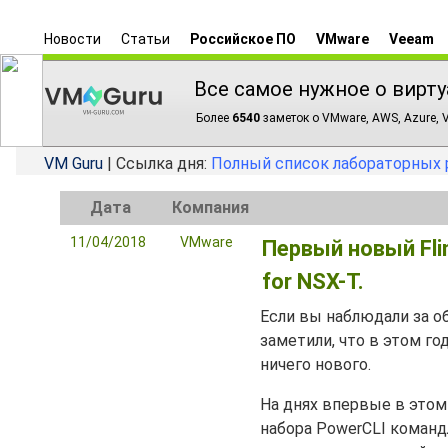
Новости
Статьи
Российское ПО
VMware
Veeam
Все самое нужное о вирту
Более
6540
заметок о VMware, AWS, Azure, V
VM Guru
| Ссылка дня:
Полный список лабораторных 
Дата
Компания
11/04/2018
VMware
Первый новый Flin
for NSX-T.
Если вы наблюдали за о
заметили, что в этом го
ничего нового.
На днях впервые в этом 
набора PowerCLI команд