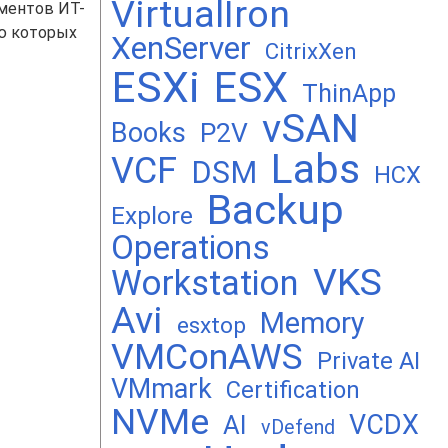
VirtualIron
ментов ИТ-
ю которых
XenServer
CitrixXen
ESXi
ESX
ThinApp
vSAN
Books
P2V
Labs
VCF
DSM
HCX
Backup
Explore
Operations
VKS
Workstation
Avi
Memory
esxtop
VMConAWS
Private AI
VMmark
Certification
NVMe
VCDX
AI
vDefend