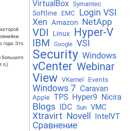
VirtualBox
Symantec
Login VSI
Softline
EMC
Xen
NetApp
Amazon
Hyper-V
VDI
в которой
Linux
 линейки.
IBM
VSI
 года. Это
Google
Security
Windows
ч большого
vCenter
Webinar
п.).
View
Events
VKernel
Windows 7
Caravan
TPS
Hyper9
Nicira
Apple
Blogs
IDC
VMC
Sun
Xtravirt
Novell
IntelVT
Сравнение