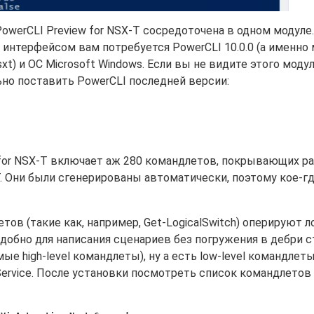
owerCLI Preview for NSX-T сосредоточена в одном модуле.
 интерфейсом вам потребуется PowerCLI 10.0.0 (а именно
xt) и ОС Microsoft Windows. Если вы не видите этого модуля
ьно поставить PowerCLI последней версии:
 for NSX-T включает аж 280 командлетов, покрывающих р
 Они были сгенерированы автоматически, поэтому кое-г
тов (такие как, например, Get-LogicalSwitch) оперируют 
удобно для написания сценариев без погружения в дебри 
ые high-level командлеты), ну а есть low-level командлеты
tService. После установки посмотреть список командлето