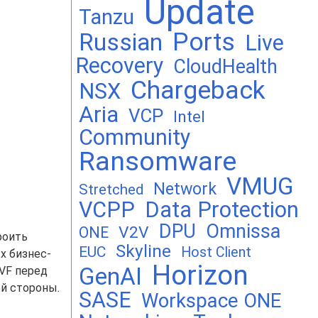
Update
Tanzu
Ports
Russian
Live
Recovery
CloudHealth
Chargeback
NSX
Aria
VCP
Intel
Community
Ransomware
VMUG
Network
Stretched
VCPP
Data Protection
DPU
Omnissa
V2V
ONE
роить
Skyline
EUC
Host Client
х бизнес-
Horizon
GenAI
VF перед
ей стороны.
SASE
Workspace ONE