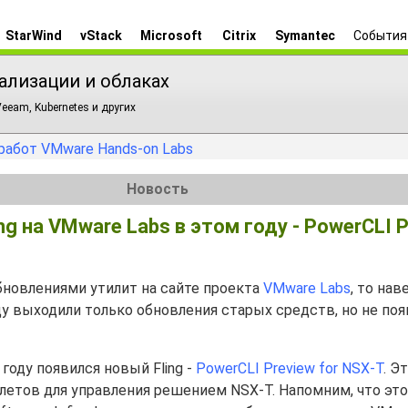
StarWind
vStack
Microsoft
Citrix
Symantec
События
ализации и облаках
eeam, Kubernetes и других
работ VMware Hands-on Labs
Новость
g на VMware Labs в этом году - PowerCLI P
бновлениями утилит на сайте проекта
VMware Labs
, то нав
ду выходили только обновления старых средств, но не по
году появился новый Fling -
PowerCLI Preview for NSX-T
. Э
летов для управления решением NSX-T. Напомним, что эт