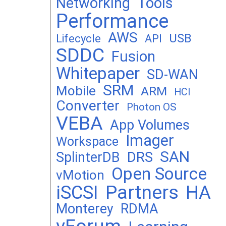
Networking
Tools
Performance
AWS
USB
Lifecycle
API
SDDC
Fusion
Whitepaper
SD-WAN
SRM
Mobile
ARM
HCI
Converter
Photon OS
VEBA
App Volumes
Imager
Workspace
SAN
DRS
SplinterDB
Open Source
vMotion
Partners
iSCSI
HA
Monterey
RDMA