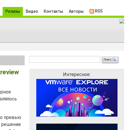
RSS
Релизы
Видео
Контакты
Авторы
review
Интересное:
ерное
являлось
то превью
о решение