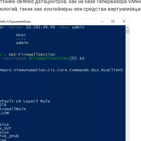
ftware-defined датацентров, как на базе гипервизора VMwa
хнологий, таких как контейнеры или средства виртуализаци