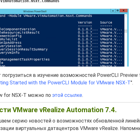
.VimAutomation.Nsxt.Commands
ет погрузиться в изучение возможностей PowerCLI Preview 
ting Started with the PowerCLI Module for VMware NSX-T
".
ew for NSX-T можно по
этой ссылке
.
и VMware vRealize Automation 7.4.
аем серию новостей о возможностях обновленной линей
зации виртуальных датацентров VMware vRealize. Напомн