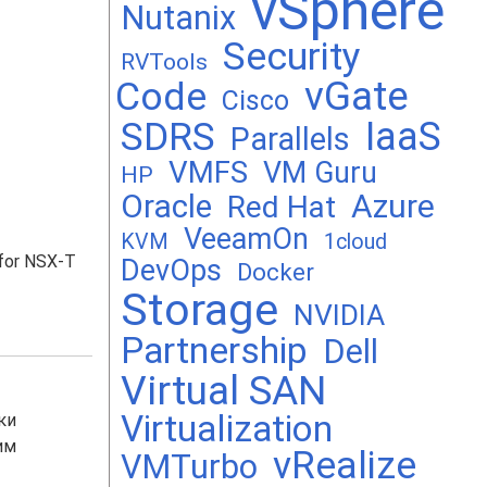
vSphere
Nutanix
Security
RVTools
vGate
Code
Cisco
SDRS
IaaS
Parallels
VMFS
VM Guru
HP
Oracle
Azure
Red Hat
VeeamOn
KVM
1cloud
for NSX-T
DevOps
Docker
Storage
NVIDIA
Partnership
Dell
Virtual SAN
Virtualization
ки
им
vRealize
VMTurbo