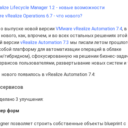
ize Lifecycle Manager 1.2 - новые возможности
vRealize Operations 6.7 - что нового?
 о выпуске новой версии
VMware vRealize Automation 7.4
, 
нового, как, впрочем, и во всех остальных решениях этой
ой версии
vRealize Automation 7.3
мы писали летом прошлого
обой платформу для автоматизации операций в облаке
м/гибридном), сфокусированную на решении бизнес-зада
ервисов пользователями, развертывание новых систем и т.
нового появилось в vRealize Automation 7.4:
 сервисов
делано 3 улучшения:
нер форм
gner позволяет строить собственные объекты blueprint с