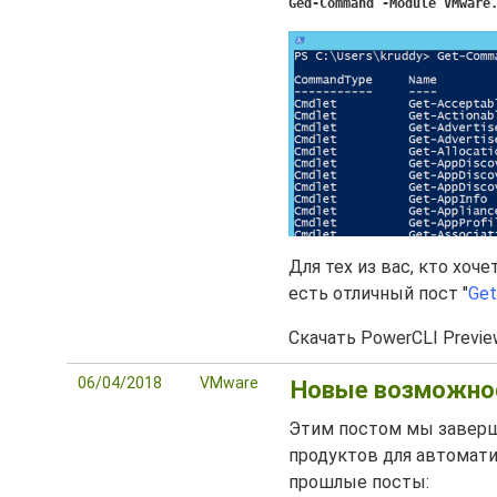
Ged-Command -Module VMware
Для тех из вас, кто хоч
есть отличный пост "
Get
Скачать PowerCLI Previ
06/04/2018
VMware
Новые возможност
Этим постом мы заверш
продуктов для автомати
прошлые посты: