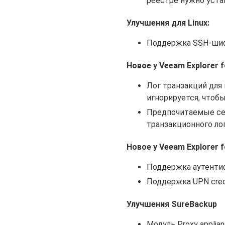
реестре нужно устан
Улучшения для Linux:
Поддержка SSH-шифро
Новое у Veeam Explorer f
Лог транзакций для
игнорируется, чтоб
Предпочитаемые се
транзакционного лог
Новое у Veeam Explorer f
Поддержка аутенти
Поддержка UPN crede
Улучшения SureBackup
Модуль Proxy applia