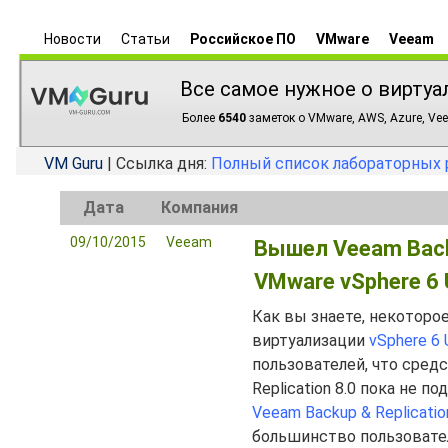
Новости
Статьи
Российское ПО
VMware
Veeam
Все самое нужное о виртуа
Более
6540
заметок о VMware, AWS, Azure, Vee
VM Guru
| Ссылка дня:
Полный список лабораторных 
Дата
Компания
09/10/2015
Veeam
Вышел Veeam Backu
VMware vSphere 6 
Как вы знаете, некотор
виртуализации
vSphere 6 
пользователей, что сред
Replication 8.0 пока не 
Veeam Backup & Replicatio
большинство пользовате