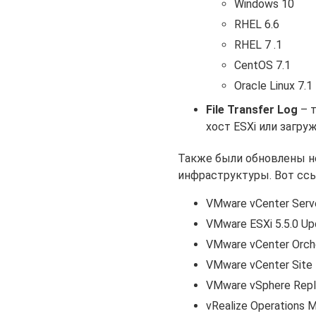
Windows 10
RHEL 6.6
RHEL 7 .1
CentOS 7.1
Oracle Linux 7.1
File Transfer Log
– т
хост ESXi или загруж
Также были обновлены н
инфраструктуры. Вот ссы
VMware vCenter Serve
VMware ESXi 5.5.0 Upd
VMware vCenter Orches
VMware vCenter Site 
VMware vSphere Replic
vRealize Operations 