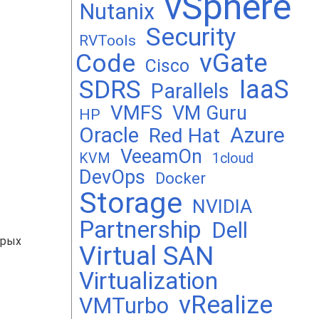
vSphere
Nutanix
Security
RVTools
vGate
Code
Cisco
SDRS
IaaS
Parallels
VMFS
VM Guru
HP
Oracle
Azure
Red Hat
VeeamOn
KVM
1cloud
DevOps
Docker
Storage
NVIDIA
:
Partnership
Dell
арых
Virtual SAN
Virtualization
vRealize
VMTurbo