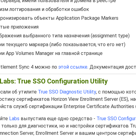
 сервера, имени пользователя и домена в реестре
зм логгирования и обработки ошибок
ронизировать объекты Application Package Markers
стые приложения
ражения выбранного типа назначения (assignment type)
и текущего маркера (либо показывается, что его нет)
и App Volumes Manager на главной странице
itlement Sync 4 можно по
этой ссылке
. Документация дос
abs: True SSO Configuration Utility
сали об утилите
True SSO Diagnostic Utility
, с помощью кот
тику сертификатов Horizon View Enrollment Server (ES), н
ойств служб сертификации Enterprise Certificate Authorities 
айте
Labs
выпустила еще одно средство -
True SSO Configura
 только для диагностики, но и настройки сертификатов Tr
nnection Server, Enrollment Server и вашим центром серти