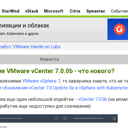
StarWind
vStack
Microsoft
Citrix
Symantec
События
лизации и облаках
am, Kubernetes и других
работ VMware Hands-on Labs
Новость
 VMware vCenter 7.0.0b - что нового?
новлениями
VMware vSphere 7
, то наверняка знаете, что не т
е
обновления vCenter 7.0 Update 0a и vSphere with Kubernete
ла еще один небольшой апдейтик -
vCenter 7.0.0b
(на моме
рибутив еще недоступен для скачивания).