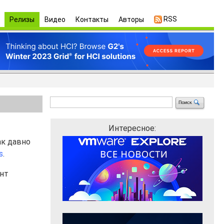
RSS
Релизы
Видео
Контакты
Авторы
Интересное:
ак давно
s
.
нт