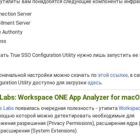
 утилиты вам понадобятся следующие компоненты инфра
ection Server
llment Server
e Authority
ess
ь True SSO Configuration Utility нужно лишь запустить ее 
оначальной настройки можно скачать по
этой ссылке
, а с
uration Utility доступно для загрузки
здесь
.
Labs: Workspace ONE App Analyzer for mac
e Labs
появилась очередная полезность - утилита
Workspa
омощью которой можно детектировать необходимые для
ения разрешения (Privacy Permissions), расширения ядра (
 расширения (System Extensions).