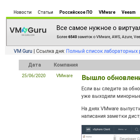
Новости
Статьи
Российское ПО
VMware
Veeam
Все самое нужное о виртуа
Более
6540
заметок о VMware, AWS, Azure, Vee
VM Guru
| Ссылка дня:
Полный список лабораторных 
Дата
Компания
25/06/2020
VMware
Вышло обновление
Если вы следите за об
уже выходили минорны
На днях VMware выпусти
написания заметки дист