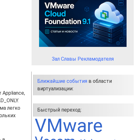
Зал Славы Рекламодателя
Ближайшие события
в области
виртуализации:
 Appliance,
AD_ONLY.
ма легко
Быстрый переход:
ольких
VMware
 в