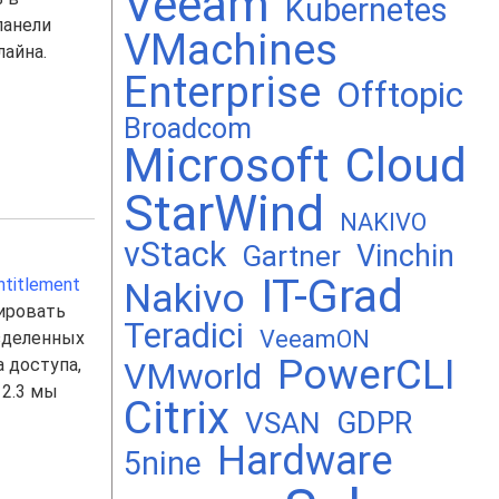
Veeam
Kubernetes
панели
VMachines
лайна.
Enterprise
Offtopic
Broadcom
Microsoft
Cloud
StarWind
NAKIVO
vStack
Vinchin
Gartner
IT-Grad
titlement
Nakivo
зировать
Teradici
VeeamON
зделенных
PowerCLI
 доступа,
VMworld
 2.3 мы
Citrix
GDPR
VSAN
Hardware
5nine