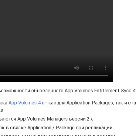
озможности обновленного App Volumes Entitlement Sync 4
ржка
App Volumes 4.x
- как для Application Packages, так и ст
ks
аются App Volumes Managers версии 2.x
 в связке Application / Package при репликации