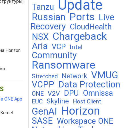
Update
структуры:
Tanzu
Ports
Russian
Live
Recovery
CloudHealth
Chargeback
NSX
Aria
VCP
Intel
на Horizon
Community
Ransomware
амо
VMUG
Network
Stretched
VCPP
Data Protection
OS
DPU
Omnissa
V2V
ONE
ce ONE App
Skyline
EUC
Host Client
Horizon
GenAI
Kernel
SASE
Workspace ONE