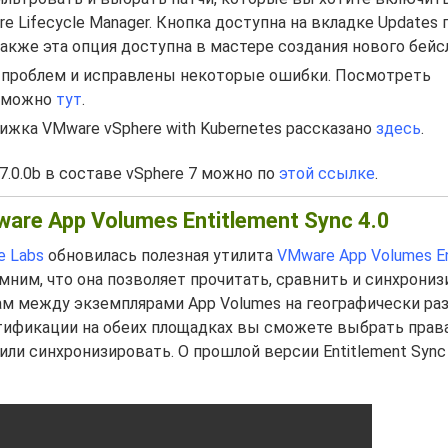
re Lifecycle Manager. Кнопка доступна на вкладке Updates 
 Также эта опция доступна в мастере создания нового бейс
 проблем и исправлены некоторые ошибки. Посмотреть
х можно
тут
.
ижка VMware vSphere with Kubernetes рассказано
здесь
.
7.0.0b в составе vSphere 7 можно по
этой ссылке
.
are App Volumes Entitlement Sync 4.0
e Labs
обновилась полезная утилита
VMware App Volumes En
омним, что она позволяет прочитать, сравнить и синхрони
ам между экземплярами App Volumes на географически ра
тификации на обеих площадках вы сможете выбрать права
или синхронизировать. О прошлой версии Entitlement Sync