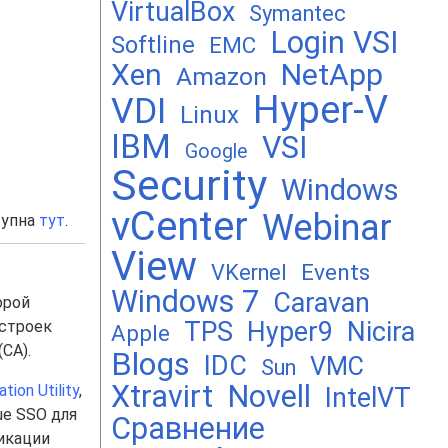
VirtualBox
Symantec
Login VSI
Softline
EMC
Xen
NetApp
Amazon
Hyper-V
VDI
Linux
IBM
VSI
Google
Security
Windows
vCenter
Webinar
тупна
тут
.
View
Events
VKernel
Windows 7
Caravan
орой
TPS
Hyper9
Nicira
астроек
Apple
(CA).
Blogs
IDC
VMC
Sun
Xtravirt
Novell
tion Utility
,
IntelVT
ue SSO для
Сравнение
фикации