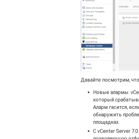
Давайте посмотрим, что
Новые алармы: vCent
который срабатыва
Аларм гасится, есл
обнаружить пробле
площадках.
C vCenter Server 7.
позволяющую отфил