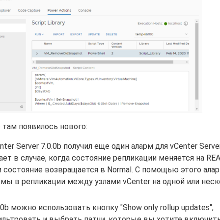
 там появилось нового:
er Server 7.0.0b получил еще один аларм для vCenter Server
ет в случае, когда состояние репликации меняется на RE
и состояние возвращается в Normal. С помощью этого алар
мы в репликации между узлами vCenter на одной или неск
0.0b можно использовать кнопку "Show only rollup updates",
ьтровать и выбрать патчи, которые вы хотите включить