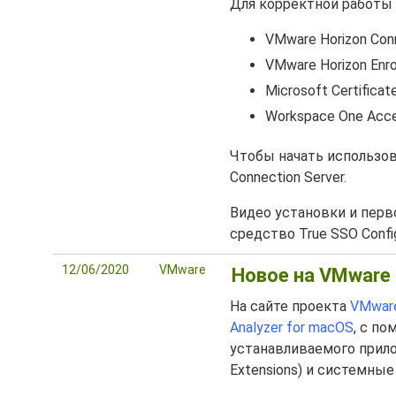
Для корректной работы
VMware Horizon Conn
VMware Horizon Enro
Microsoft Certificat
Workspace One Acc
Чтобы начать использоват
Connection Server.
Видео установки и перв
средство True SSO Config
12/06/2020
VMware
Новое на VMware 
На сайте проекта
VMwar
Analyzer for macOS
, с п
устанавливаемого прилож
Extensions) и системные