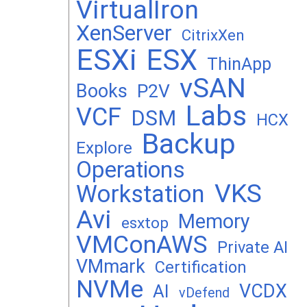
VirtualIron
XenServer
CitrixXen
ESXi
ESX
ThinApp
vSAN
Books
P2V
Labs
VCF
DSM
HCX
Backup
Explore
Operations
VKS
Workstation
Avi
Memory
esxtop
VMConAWS
Private AI
VMmark
Certification
NVMe
VCDX
AI
vDefend