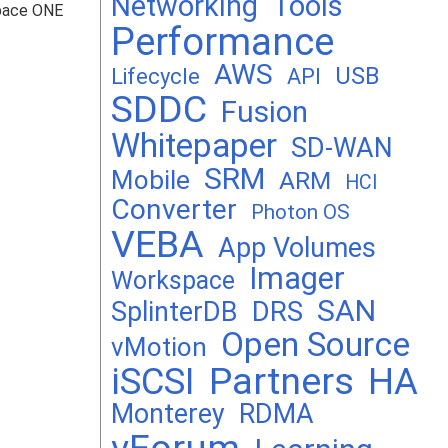
Networking
Tools
pace ONE
Performance
AWS
USB
Lifecycle
API
SDDC
Fusion
Whitepaper
SD-WAN
SRM
Mobile
ARM
HCI
Converter
Photon OS
VEBA
App Volumes
Imager
Workspace
SAN
DRS
SplinterDB
Open Source
vMotion
Partners
iSCSI
HA
Monterey
RDMA