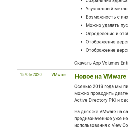
Сохранение адреса
Улучшенный механи
Возможность с инх
Можно удалять пу
Определение и отоб
Отображение верси
Отображение верси
Скачать App Volumes Ent
15/06/2020
VMware
Новое на VMware L
Осенью 2018 года мы пи
можно проводить диагнос
Active Directory PKI и св
На днях же VMware на с
предназначенное уже не
использования с View Co