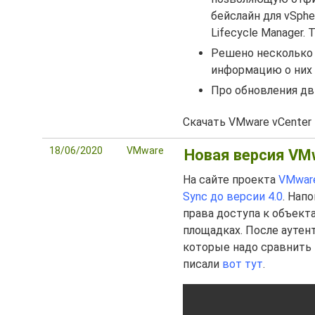
бейслайн для vSphe
Lifecycle Manager.
Решено несколько
информацию о ни
Про обновления дв
Скачать VMware vCenter 
18/06/2020
VMware
Новая версия VMw
На сайте проекта
VMwar
Sync до версии 4.0
. Нап
права доступа к объект
площадках. После аутен
которые надо сравнить 
писали
вот тут
.