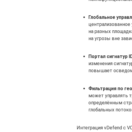
Глобальное управл
централизованное 
на разных площадк
на угрозы вне зав
Портал сигнатур ID
изменения сигнатур
повышает осведомл
Фильтрация по геол
может управлять т
определённым стра
глобальных потоко
Интеграция vDefend с V