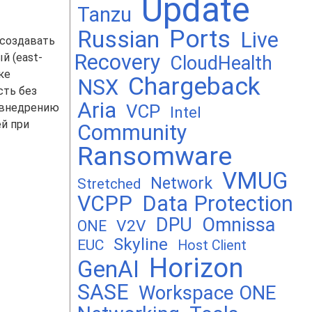
Update
Tanzu
Ports
Russian
Live
 создавать
Recovery
й (east-
CloudHealth
ке
Chargeback
NSX
сть без
Aria
 внедрению
VCP
Intel
й при
Community
Ransomware
VMUG
Network
Stretched
VCPP
Data Protection
DPU
Omnissa
V2V
ONE
Skyline
EUC
Host Client
Horizon
GenAI
SASE
Workspace ONE