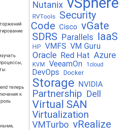
vSphere
Nutanix
Security
RVTools
vGate
Code
вторжений
Cisco
агирование
SDRS
IaaS
Parallels
VMFS
VM Guru
HP
Oracle
Azure
Red Hat
изучать
VeeamOn
 процессы,
KVM
1cloud
ты.
DevOps
Docker
Storage
NVIDIA
end теперь
Partnership
Dell
лючения к
Virtual SAN
троль
Virtualization
vRealize
VMTurbo
пными,