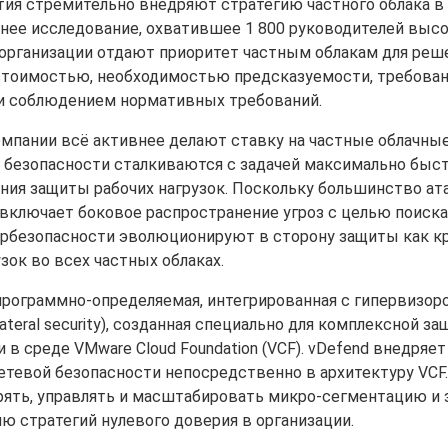
ия стремительно внедряют стратегию частного облака в
нее исследование, охватившее 1 800 руководителей выс
их организации отдают приоритет частным облакам для реш
стоимостью, необходимостью предсказуемости, требован
ity и соблюдением нормативных требований.
мпании всё активнее делают ставку на частные облачны
ы безопасности сталкиваются с задачей максимально быст
ия защиты рабочих нагрузок. Поскольку большинство ат
включает боковое распространение угроз с целью поиск
ербезопасности эволюционируют в сторону защиты как к
зок во всех частных облаках.
программно-определяемая, интегрированная с гипервизор
ateral security), созданная специально для комплексной з
 в среде VMware Cloud Foundation (VCF). vDefend внедря
етевой безопасности непосредственно в архитектуру VCF
ять, управлять и масштабировать микро-сегментацию и 
ию стратегий нулевого доверия в организации.