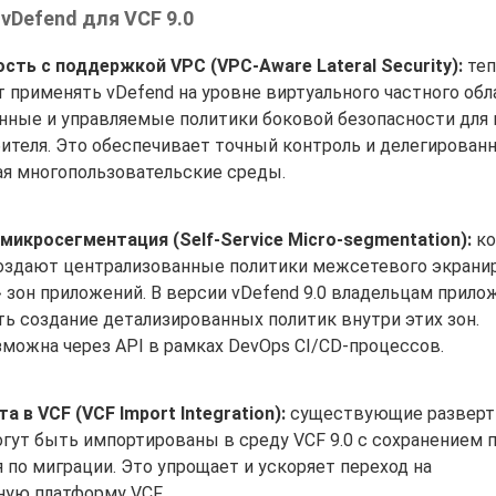
Defend для VCF 9.0
сть с поддержкой VPC (VPC-Aware Lateral Security):
теп
 применять vDefend на уровне виртуального частного обла
нные и управляемые политики боковой безопасности для
ителя. Это обеспечивает точный контроль и делегирован
ая многопользовательские среды.
икросегментация (Self-Service Micro-segmentation):
ко
оздают централизованные политики межсетевого экрани
 зон приложений. В версии vDefend 9.0 владельцам прило
ь создание детализированных политик внутри этих зон.
можна через API в рамках DevOps CI/CD-процессов.
 в VCF (VCF Import Integration):
существующие разверт
огут быть импортированы в среду VCF 9.0 с сохранением п
 по миграции. Это упрощает и ускоряет переход на
ую платформу VCF.