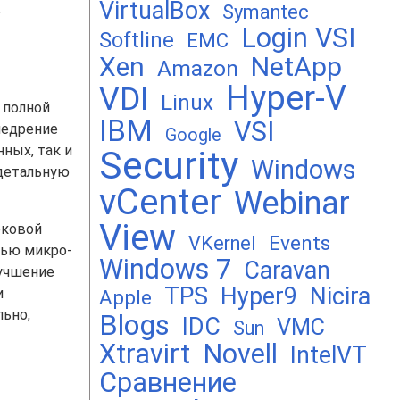
VirtualBox
,
Symantec
Login VSI
Softline
EMC
Xen
NetApp
Amazon
Hyper-V
VDI
Linux
 полной
IBM
VSI
недрение
Google
ных, так и
Security
Windows
 детальную
vCenter
Webinar
View
оковой
Events
VKernel
щью микро-
Windows 7
Caravan
лучшение
TPS
Hyper9
Nicira
и
Apple
льно,
Blogs
IDC
VMC
Sun
Xtravirt
Novell
IntelVT
Сравнение