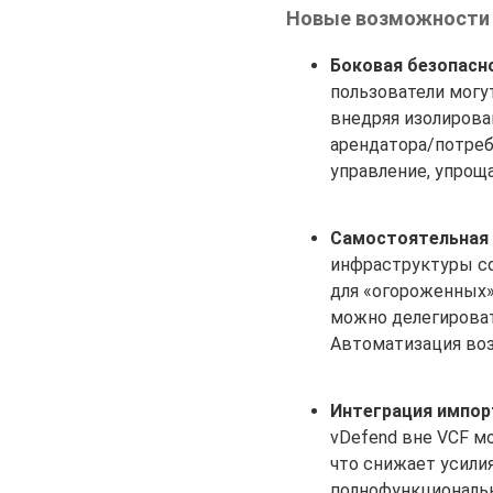
Новые возможности v
Боковая безопасно
пользователи могут
внедряя изолирова
арендатора/потреб
управление, упрощ
Самостоятельная м
инфраструктуры с
для «огороженных»
можно делегироват
Автоматизация воз
Интеграция импорта
vDefend вне VCF м
что снижает усилия
полнофункциональн