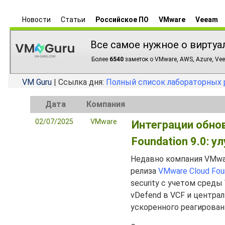
Новости
Статьи
Российское ПО
VMware
Veeam
Все самое нужное о виртуа
Более
6540
заметок о VMware, AWS, Azure, Vee
VM Guru
| Ссылка дня:
Полный список лабораторных 
Дата
Компания
02/07/2025
VMware
Интеграции обнов
Foundation 9.0: 
Недавно компания VMwa
релиза
VMware Cloud Foun
security с учетом сре
vDefend в VCF и центра
ускоренного реагировани