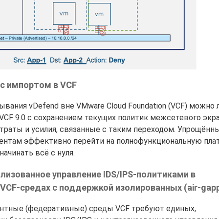
с импортом в VCF
ания vDefend вне VMware Cloud Foundation (VCF) можно 
VCF 9.0 с сохранением текущих политик межсетевого экр
атраты и усилия, связанные с таким переходом. Упрощённ
иентам эффективно перейти на полнофункциональную пла
начинать всё с нуля.
лизованное управление IDS/IPS-политиками в
CF-средах с поддержкой изолированных (air-gap
нтные (федеративные) среды VCF требуют единых,