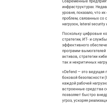
Современные предприят
инфраструктурах. Недав
уровня, показало, что 
проблем, связанных со 
нагрузок, lateral secur
Поскольку цифровые ко
стратегии, ИТ- и служб
эффективного обеспечен
программ-вымогателей 
активов, стратегии киб
так и некритичных нагру
vDefend — это ведущая 
боковой безопасности (l
каждой рабочей нагрузки
встроенные средства с
позволяет быстро внедр
угроз, ускоряя реализац