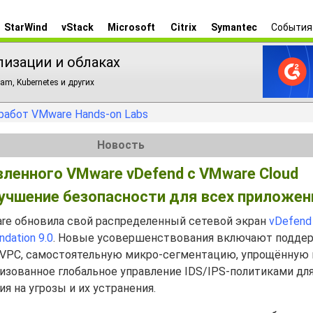
StarWind
vStack
Microsoft
Citrix
Symantec
События
лизации и облаках
am, Kubernetes и других
работ VMware Hands-on Labs
Новость
ленного VMware vDefend с VMware Cloud
улучшение безопасности для всех приложен
re обновила свой распределенный сетевой экран
vDefend
dation 9.0
. Новые усовершенствования включают поддерж
ды VPC, самостоятельную микро-сегментацию, упрощённую
лизованное глобальное управление IDS/IPS-политиками дл
я на угрозы и их устранения.