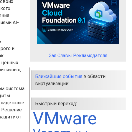
 своих
окого
ения
иями AI-
е
рого и
ак
Зал Славы Рекламодателя
а ценных
ритичных,
Ближайшие события
в области
виртуализации:
ом система
ащиты
ет надёжные
Быстрый переход:
. Решение
VMware
защиту от