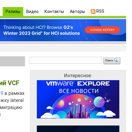
RSS
Релизы
Видео
Контакты
Авторы
Интересное:
ий VCF
 9
в рамках
ку lateral
 миграцию
я