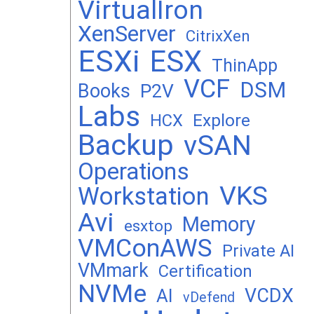
VirtualIron
XenServer
CitrixXen
ESXi
ESX
ThinApp
VCF
DSM
Books
P2V
Labs
Explore
HCX
Backup
vSAN
Operations
VKS
Workstation
Avi
Memory
esxtop
VMConAWS
Private AI
VMmark
Certification
NVMe
VCDX
AI
vDefend