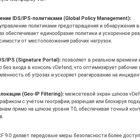
ение IDS/IPS-политиками (Global Policy Management):
управление политиками предотвращения и обнаружения 
ах обеспечивает единообразие политики и ускоренное ре
исимости от местоположения рабочих нагрузок.
S/IPS (Signature Portal):
позволяет в реальном времени 
 без входа в консоль vDefend, что оптимизирует рабочие
ённость об угрозах и ускоряет реагирование на инциден
окации (Geo-IP Filtering):
межсетевой экран шлюза vDef
рафиком с учётом географии, разрешая или блокируя подк
нам прямо на шлюзе уровня T0, обеспечивая точный кон
в.
CF 9.0 делает передовые меры безопасности более досту