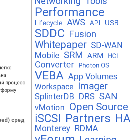
Networking
Tools
Performance
AWS
USB
Lifecycle
API
SDDC
Fusion
Whitepaper
SD-WAN
SRM
Mobile
ARM
HCI
Converter
Photon OS
легко
VEBA
App Volumes
ана
ый процесс
Imager
Workspace
тформу
SAN
DRS
SplinterDB
Open Source
vMotion
Partners
iSCSI
HA
ped) сред
Monterey
RDMA
vForum
Learning