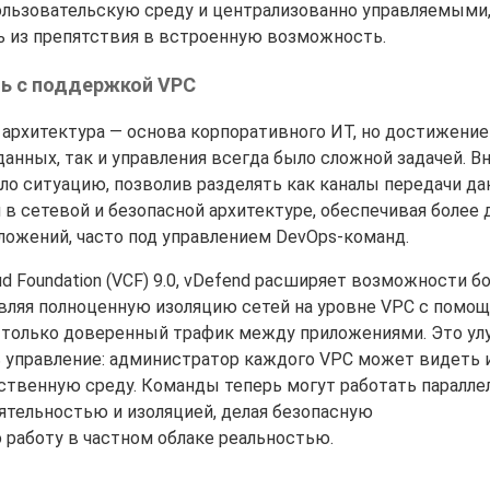
ьзовательскую среду и централизованно управляемыми
ь из препятствия в встроенную возможность.
ть с поддержкой VPC
архитектура — основа корпоративного ИТ, но достижение
данных, так и управления всегда было сложной задачей. В
ло ситуацию, позволив разделять как каналы передачи дан
в сетевой и безопасной архитектуре, обеспечивая более
ложений, часто под управлением DevOps-команд.
d Foundation (VCF) 9.0, vDefend расширяет возможности б
вляя полноценную изоляцию сетей на уровне VPC с помо
я только доверенный трафик между приложениями. Это у
 управление: администратор каждого VPC может видеть 
ственную среду. Команды теперь могут работать паралле
ятельностью и изоляцией, делая безопасную
работу в частном облаке реальностью.