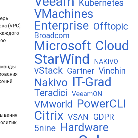
Veeam
Kubernetes
VMachines
ерь
Enterprise
Offtopic
ка (VPC),
 каждого
Broadcom
ное
Microsoft
Cloud
StarWind
NAKIVO
манды
vStack
Vinchin
Gartner
рования
IT-Grad
Nakivo
жений
Teradici
VeeamON
PowerCLI
VMworld
Citrix
ывания
GDPR
VSAN
олитик,
Hardware
5nine