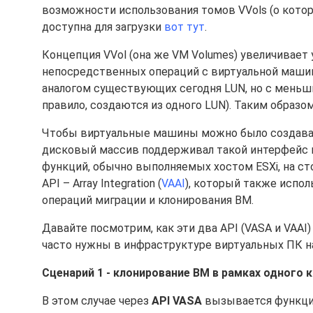
возможности использования томов VVols (о кото
доступна для загрузки
вот тут
.
Концепция VVol (она же VM Volumes) увеличивает
непосредственных операций с виртуальной машино
аналогом существующих сегодня LUN, но с меньш
правило, создаются из одного LUN). Таким образо
Чтобы виртуальные машины можно было создавать
дисковый массив поддерживал такой интерфейс как
функций, обычно выполняемых хостом ESXi, на сто
API – Array Integration (
VAAI
), который также исполь
операций миграции и клонирования ВМ.
Давайте посмотрим, как эти два API (VASA и VAA
часто нужны в инфраструктуре виртуальных ПК н
Сценарий 1 - клонирование ВМ в рамках одного 
В этом случае через
API VASA
вызывается функц