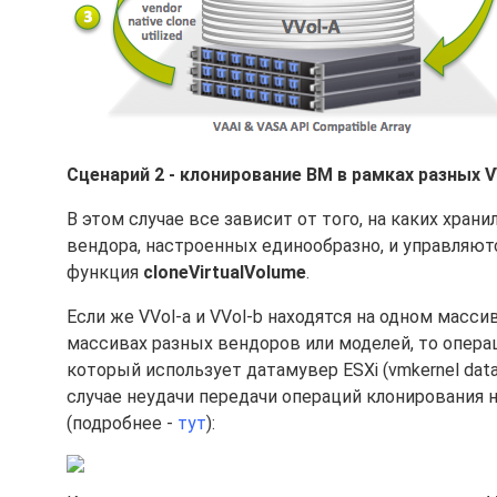
Сценарий 2 - клонирование ВМ в рамках разных V
В этом случае все зависит от того, на каких храни
вендора, настроенных единообразно, и управляютс
функция
cloneVirtualVolume
.
Если же VVol-a и VVol-b находятся на одном масси
массивах разных вендоров или моделей, то операц
который использует датамувер ESXi (vmkernel data
случае неудачи передачи операций клонирования 
(подробнее -
тут
):