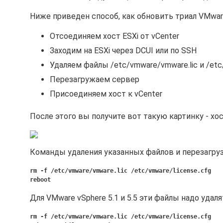
Ниже приведен способ, как обновить триал VMware
Отсоединяем хост ESXi от vCenter
Заходим на ESXi через DCUI или по SSH
Удаляем файлы /etc/vmware/vmware.lic и /etc
Перезагружаем сервер
Присоединяем хост к vCenter
После этого вы получите вот такую картинку - хос
Команды удаления указанных файлов и перезагру
rm -f /etc/vmware/vmware.lic /etc/vmware/license.cfg
reboot
Для VMware vSphere 5.1 и 5.5 эти файлы надо удал
rm -f /etc/vmware/vmware.lic /etc/vmware/license.cfg