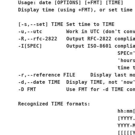
Usage: date [OPTIONS] [+FMT] [TIME]   
Display time (using +FMT), or set time
[-s,--set] TIME Set time to TIME      
-u,--utc        Work in UTC (don't con
-R,--rfc-2822   Output RFC-2822 compli
-I[SPEC]        Output ISO-8601 compli
				 SP
				 'h
				 ti
-r,--reference FILE     Display last m
-d,--date TIME  Display TIME, not 'now
-D FMT          Use FMT for -d TIME co
Recognized TIME formats:          
				 hh:
				 [Y
				 YY