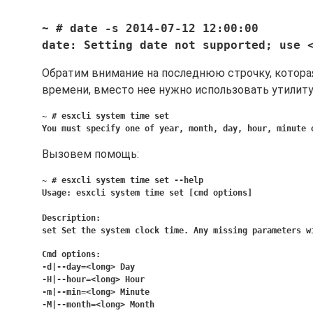
~ # date -s 2014-07-12 12:00:00  
date: Setting date not supported; use 
Обратим внимание на последнюю строчку, которая
времени, вместо нее нужно использовать утилиту 
~ # esxcli system time set
You must specify one of year, month, day, hour, minute 
Вызовем помощь:
~ # esxcli system time set --help
Usage: esxcli system time set [cmd options]
Description:
set
Set the system clock time. Any missing parameters 
Cmd options:
-d|--day=<long> Day
-H|--hour=<long> Hour
-m|--min=<long> Minute
-M|--month=<long> Month