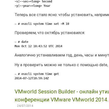
-s|--sec=<long> Second
-y|--year=<long> Year
Теперь все стало ясно: чтобы установить, наприм
~ # esxcli system time set -M 10
Проверяем, что октябрь установился:
~ # date
Mon Oct 12 10:43:52 UTC 2014
Аналогично устанавливаем год, день, часы и минуты
Ну а проверить можно не только с помощью date, но
~ # esxcli system time get
2014-07-12T10:59:14Z
VMworld Session Builder - онлайн у
конференции VMware VMworld 2014.
24/07/2014