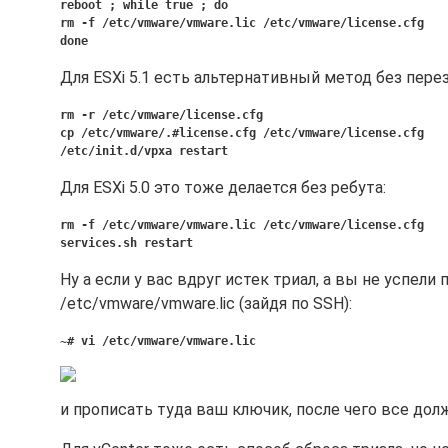
reboot ; while true ; do
rm -f /etc/vmware/vmware.lic /etc/vmware/license.cfg
done
Для ESXi 5.1 есть альтернативный метод без перез
rm -r /etc/vmware/license.cfg
cp /etc/vmware/.#license.cfg /etc/vmware/license.cfg
/etc/init.d/vpxa restart
Для ESXi 5.0 это тоже делается без ребута:
rm -f /etc/vmware/vmware.lic /etc/vmware/license.cfg
services.sh restart
Ну а если у вас вдруг истек триал, а вы не успел
/etc/vmware/vmware.lic (зайдя по SSH):
~# vi /etc/vmware/vmware.lic
и прописать туда ваш ключик, после чего все долж