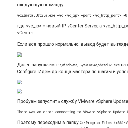
следующую команду:
vciInstallUtils.exe –vc <vc_ip> –port <vc_http_port> -U
где <vc_ip> = новый IP vCenter Server, а <vc_http
vCenter.
Если все прошло нормально, вывод будет выгляд
Далее запускаем
на 
C:\Windows\ SysWOW64\obcad32.exe
Configure. Идем до конца мастера по шагам и усп
Пробуем запустить службу VMware vSphere Update 
There was an error connecting to VMware vSphere Update 
Поэтому переходим в папку
C:\Program Files (x86)\V