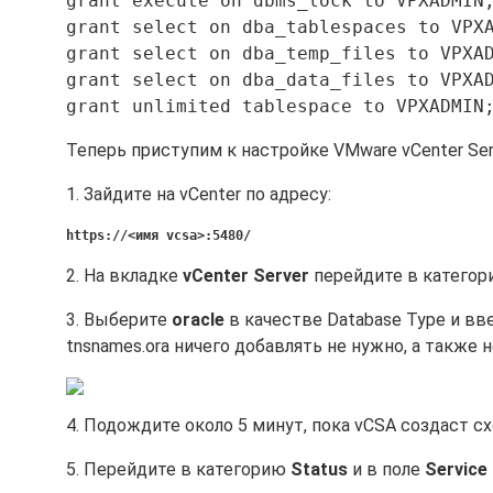
grant execute on dbms_lock to VPXADMIN
grant select on dba_tablespaces to VPX
grant select on dba_temp_files to VPXA
grant select on dba_data_files to VPXA
grant unlimited tablespace to VPXADMIN
Теперь приступим к настройке VMware vCenter Serve
1. Зайдите на vCenter по адресу:
https://<имя vcsa>:5480/
2. На вкладке
vCenter Server
перейдите в катего
3. Выберите
oracle
в качестве Database Type и в
tnsnames.ora ничего добавлять не нужно, а также
4. Подождите около 5 минут, пока vCSA создаст с
5. Перейдите в категорию
Status
и в поле
Service