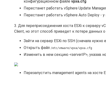
конфигурационном файле
vpxa.cfg
Перестанет работать vSphere Update Manager 
Перестанет работать vSphere Auto Deploy - у
3. Для переприсоединения хоста ESXi к серверу v
Client, но этот способ приведет к потере данных 
Зайти на сервер ESXi по SSH (сначала нужно 
Открыть файл
/etc/vmware/vpxa/vpxa.cfg
Изменить в нем секцию <serverIP>, указав но
Перезапустить management agents на хосте 