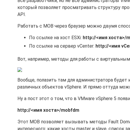
Все разработчики, но не все администраторы VMwa
который позволяет просматривать структуру про
API.
Работать с MOB через браузер можно двумя спосо
По ссылке на хост ESXi:
http://<имя хоста>/
По ссылке на сервер vCenter:
http://<имя vC
Вот, например, методы для работы с виртуальным
Вообще, полазить там для администратора будет и
различных объектов vSphere. И прямо оттуда мож
Ну а пост этот о том, что в VMware vSphere 5 поя
http://<имя хоста>/mobfdm
Этот MOB позволяет вызывать методы Fault Domai
интересного: какие хосты master и slave, список 