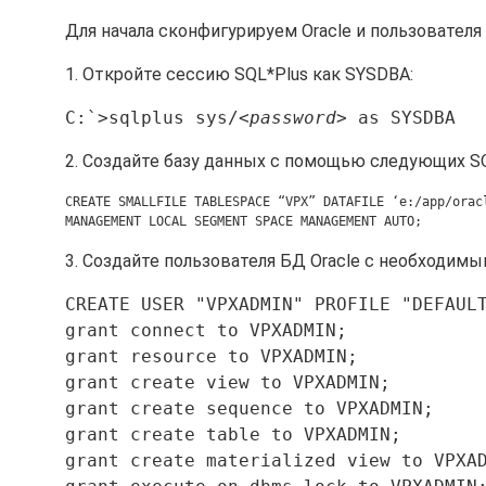
Для начала сконфигурируем Oracle и пользователя
1. Откройте сессию SQL*Plus как SYSDBA:
C:`>sqlplus sys/<
password
> as SYSDBA
2. Создайте базу данных с помощью следующих S
CREATE SMALLFILE TABLESPACE “VPX” DATAFILE ‘e:/app/orac
MANAGEMENT LOCAL SEGMENT SPACE MANAGEMENT AUTO;
3. Создайте пользователя БД Oracle с необходим
CREATE USER "VPXADMIN" PROFILE "DEFAUL
grant connect to VPXADMIN;  
grant resource to VPXADMIN;  
grant create view to VPXADMIN;  
grant create sequence to VPXADMIN;   
grant create table to VPXADMIN;   
grant create materialized view to VPXA