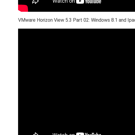
VMware Horizon View 5.3 Part 02: Windows 8.1 and Ipa