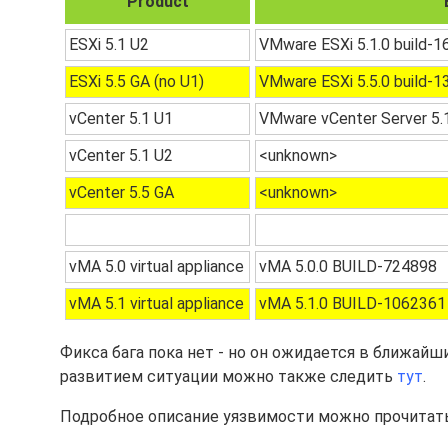
Product
ESXi 5.1 U2
VMware ESXi 5.1.0 build-
ESXi 5.5 GA (no U1)
VMware ESXi 5.5.0 build-
vCenter 5.1 U1
VMware vCenter Server 5.
vCenter 5.1 U2
<unknown>
vCenter 5.5 GA
<unknown>
vMA 5.0 virtual appliance
vMA 5.0.0 BUILD-724898
vMA 5.1 virtual appliance
vMA 5.1.0 BUILD-1062361
Фикса бага пока нет - но он ожидается в ближайш
развитием ситуации можно также следить
тут
.
Подробное описание уязвимости можно прочитать