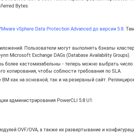
sferred Bytes.
VMware vSphere Data Protection Advanced до версии 5.8
. Та
иложений. Пользователи могут выполнять бэкапы класте
пп Microsoft Exchange DAGs (Database Availability Groups).
рь более кастомизабельны - теперь можно выбрать число
о копирования, чтобы соблюсти требования по SLA.
ВМ как на основной, так и на резервный сайт. Реплицир
ии администрирования PowerCLI 5.8 U1:
одулей OVF/OVA, а также их развертывание и конфигурац