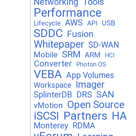
Networking
Tools
Performance
AWS
USB
Lifecycle
API
SDDC
Fusion
Whitepaper
SD-WAN
SRM
Mobile
ARM
HCI
Converter
Photon OS
VEBA
App Volumes
Imager
Workspace
SAN
DRS
SplinterDB
Open Source
vMotion
Partners
iSCSI
HA
Monterey
RDMA