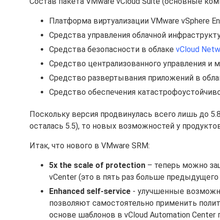
Состав пакета VMware vCloud Suite (основные ком
Платформа виртуализации VMware vSphere Ent
Средства управления облачной инфраструкт
Средства безопасности в облаке
vCloud Netwo
Средство централизованного управления и 
Средство развертывания приложений в обл
Средство обеспечения катастрофоустойчив
Поскольку версия продвинулась всего лишь до 5.8
осталась 5.5), то новых возможностей у продуктов
Итак, что нового в VMware SRM:
5x the scale of protection
– теперь можно за
vCenter (это в пять раз больше предыдущего 
Enhanced self-service
- улучшенные возможно
позволяют самостоятельно применить поли
основе шаблонов в vCloud Automation Center 