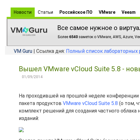
Новости
Статьи
Российское ПО
VMware
Veeam
Все самое нужное о виртуа
Более
6540
заметок о VMware, AWS, Azure, Vee
VM Guru
| Ссылка дня:
Полный список лабораторных 
Вышел VMware vCloud Suite 5.8 - но
01/09/2014
На проходившей на прошлой неделе конференции
пакета продуктов
VMware vCloud Suite 5.8
(о том, 
комплект решений для создания частного облака н
изданий: