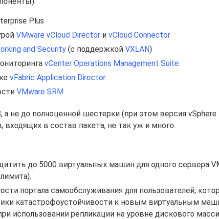
поненты):
erprise Plus
урой
VMware vCloud Director
и
vCloud Connector
rking and Security
(с поддержкой
VXLAN
)
мониторинга
vCenter Operations Management Suite
аке
vFabric Application Director
ости
VMware SRM
, а не до полноценной шестерки (при этом версия vSphere 
, входящих в состав пакета, не так уж и много.
щитить до 5000 виртуальных машин для одного сервера V
лимита).
сти портала самообслуживания для пользователей, кото
тики катастрофоустойчивости к новым виртуальным маш
при использовании репликации на уровне дискового массив