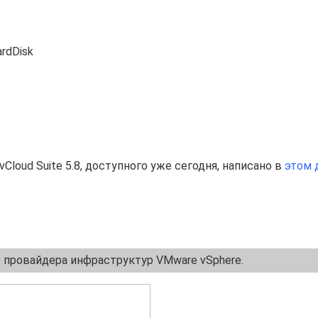
rdDisk
oud Suite 5.8, доступного уже сегодня, написано в
этом 
о провайдера инфраструктур VMware vSphere.