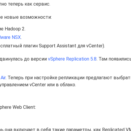
пно теперь как сервис.
щие новые возможности:
е Hadoop 2.
ware NSX
.
латный плагин Support Assistant для vCenter).
одвинулась до версии
vSphere Replication 5.8
. Там появилис
Air
. Теперь при настройке репликации предлагают выбрать
управлением vCenter или в облако.
here Web Client:
 она включает в себя такие параметры, как Replicated VMs