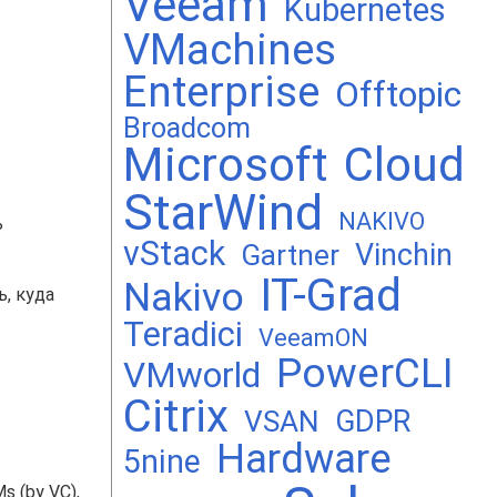
Veeam
Kubernetes
VMachines
Enterprise
Offtopic
Broadcom
Microsoft
Cloud
StarWind
NAKIVO
ь
vStack
Vinchin
Gartner
IT-Grad
Nakivo
, куда
Teradici
VeeamON
PowerCLI
VMworld
Citrix
GDPR
VSAN
Hardware
5nine
 (by VC),