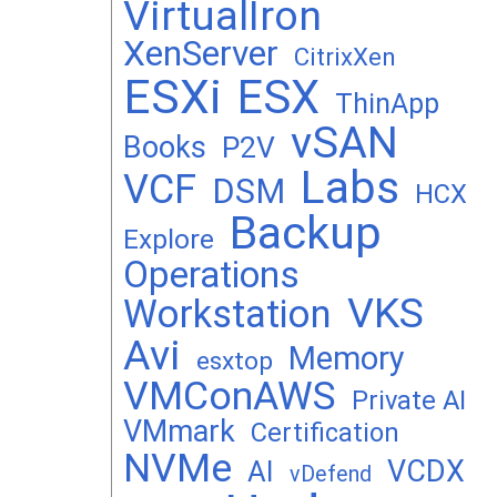
VirtualIron
XenServer
CitrixXen
ESXi
ESX
ThinApp
vSAN
Books
P2V
Labs
VCF
DSM
HCX
Backup
Explore
Operations
VKS
Workstation
Avi
Memory
esxtop
VMConAWS
Private AI
VMmark
Certification
NVMe
VCDX
AI
vDefend