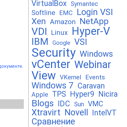
VirtualBox
Symantec
Login VSI
Softline
EMC
Xen
NetApp
Amazon
Hyper-V
VDI
Linux
IBM
VSI
Google
Security
Windows
vCenter
Webinar
документе
.
View
Events
VKernel
Windows 7
Caravan
TPS
Hyper9
Nicira
Apple
Blogs
IDC
VMC
Sun
Xtravirt
Novell
IntelVT
Сравнение