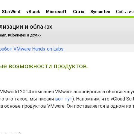
StarWind
vStack
Microsoft
Citrix
Symantec
События
лизации и облаках
am, Kubernetes и других
работ VMware Hands-on Labs
вые возможности продуктов.
 VMworld 2014 компания VMware анонсировала обновленн
что это такое, мы писали
вот тут
). Напомним, что vCloud Suit
а основе продуктов VMware. Он поставляется в одном из 