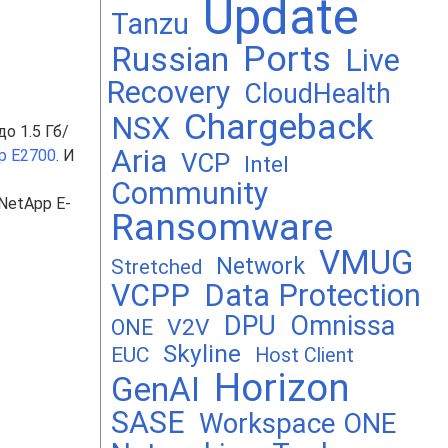
Update
Tanzu
Ports
Russian
Live
Recovery
CloudHealth
Chargeback
NSX
о 1.5 Гб/
Aria
p E2700
. И
VCP
Intel
Community
NetApp E-
Ransomware
VMUG
Network
Stretched
VCPP
Data Protection
DPU
Omnissa
V2V
ONE
Skyline
EUC
Host Client
Horizon
GenAI
SASE
Workspace ONE