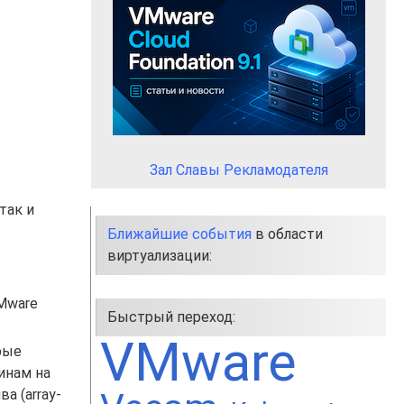
Зал Славы Рекламодателя
так и
Ближайшие события
в области
виртуализации:
Mware
Быстрый переход:
VMware
рые
инам на
а (array-