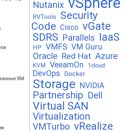
vSphere
Nutanix
Security
RVTools
vGate
Code
Cisco
м
SDRS
IaaS
Parallels
VMFS
VM Guru
HP
ров
Oracle
Azure
Red Hat
VeeamOn
KVM
1cloud
DevOps
Docker
ованные ВМ
Storage
NVIDIA
Partnership
Dell
Virtual SAN
Virtualization
vRealize
VMTurbo
ия