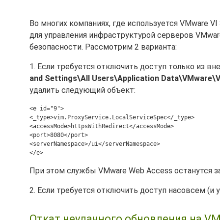
Во многих компаниях, где используется VMware VI
для управления инфраструктурой серверов VMware
безопасности. Рассмотрим 2 варианта:
1. Если требуется отключить доступ только из вне
and Settings\All Users\Application Data\VMware\
удалить следующий объект:
<e id="9">
<_type>vim.ProxyService.LocalServiceSpec</_type>
<accessMode>httpsWithRedirect</accessMode>
<port>8080</port>
<serverNamespace>/ui</serverNamespace>
</e>
При этом службы VMware Web Access останутся з
2. Если требуется отключить доступ насовсем (и у
Откат неудачного обновления на VMwa