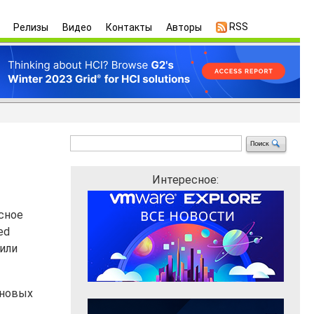
RSS
Релизы
Видео
Контакты
Авторы
Интересное:
ксное
ed
 или
 новых