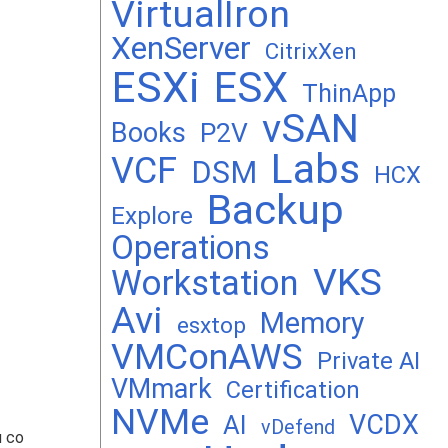
VirtualIron
XenServer
CitrixXen
ESXi
ESX
ThinApp
vSAN
Books
P2V
Labs
VCF
DSM
HCX
Backup
Explore
Operations
VKS
Workstation
Avi
Memory
esxtop
VMConAWS
Private AI
VMmark
Certification
NVMe
VCDX
AI
vDefend
 со