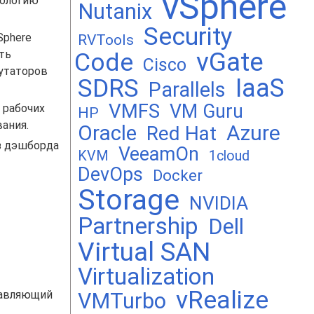
vSphere
нологию
Nutanix
Security
Sphere
RVTools
vGate
сть
Code
Cisco
утаторов
SDRS
IaaS
Parallels
VMFS
VM Guru
 рабочих
HP
ания.
Oracle
Azure
Red Hat
из дэшборда
VeeamOn
KVM
1cloud
DevOps
Docker
Storage
NVIDIA
Partnership
Dell
Virtual SAN
Virtualization
vRealize
равляющий
VMTurbo