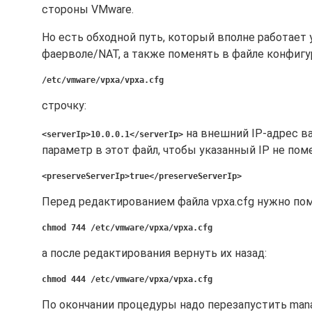
стороны VMware.
Но есть обходной путь, который вполне работает
фаерволе/NAT, а также поменять в файле конфигу
/etc/vmware/vpxa/vpxa.cfg
строчку:
на внешний IP-адрес в
<serverIp>10.0.0.1</serverIp>
параметр в этот файл, чтобы указанный IP не поме
<preserveServerIp>true</preserveServerIp>
Перед редактированием файла vpxa.cfg нужно пом
chmod 744 /etc/vmware/vpxa/vpxa.cfg
а после редактирования вернуть их назад:
chmod 444 /etc/vmware/vpxa/vpxa.cfg
По окончании процедуры надо перезапустить mana