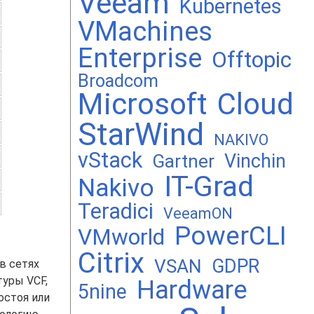
Veeam
Kubernetes
VMachines
Enterprise
Offtopic
Broadcom
Microsoft
Cloud
StarWind
NAKIVO
vStack
Vinchin
Gartner
IT-Grad
Nakivo
Teradici
VeeamON
PowerCLI
VMworld
Citrix
GDPR
VSAN
в сетях
туры VCF,
Hardware
5nine
остоя или