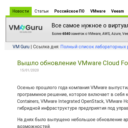
Новости
Статьи
Российское ПО
VMware
Veeam
Все самое нужное о виртуа
Более
6540
заметок о VMware, AWS, Azure, Vee
VM Guru
| Ссылка дня:
Полный список лабораторных 
Вышло обновление VMware Cloud Foun
15/01/2020
Осенью прошлого года компания VMware выпуст
программное решение, которое включает в себя ко
Containers, VMware Integrated OpenStack, VMware H
гибридной инфраструктуре предприятия под упра
На днях было выпущено небольшое обновление а
возможностей.