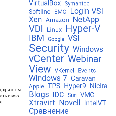
VirtualBox
Symantec
Login VSI
Softline
EMC
Xen
NetApp
Amazon
Hyper-V
VDI
Linux
IBM
VSI
Google
Security
Windows
vCenter
Webinar
View
Events
VKernel
Windows 7
Caravan
TPS
Hyper9
Nicira
Apple
н, при этом
Blogs
IDC
VMC
Sun
вать свою
Xtravirt
Novell
IntelVT
я
Сравнение