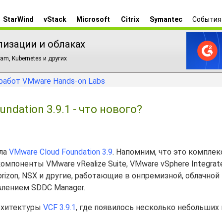
StarWind
vStack
Microsoft
Citrix
Symantec
События
лизации и облаках
am, Kubernetes и других
работ VMware Hands-on Labs
dation 3.9.1 - что нового?
ила
VMware Cloud Foundation 3.9
. Напомним, что это компле
мпоненты VMware vRealize Suite, VMware vSphere Integrat
orizon, NSX и другие, работающие в онпремизной, облачной
влением SDDC Manager.
рхитектуры
VCF 3.9.1
, где появилось несколько небольших