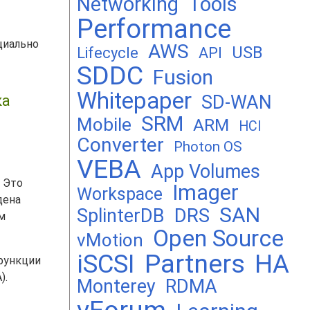
Networking
Tools
Performance
циально
AWS
USB
Lifecycle
API
SDDC
Fusion
Whitepaper
SD-WAN
ка
SRM
Mobile
ARM
HCI
Converter
Photon OS
VEBA
App Volumes
. Это
Imager
Workspace
дена
SAN
DRS
SplinterDB
м
Open Source
vMotion
Partners
iSCSI
HA
 функции
).
Monterey
RDMA