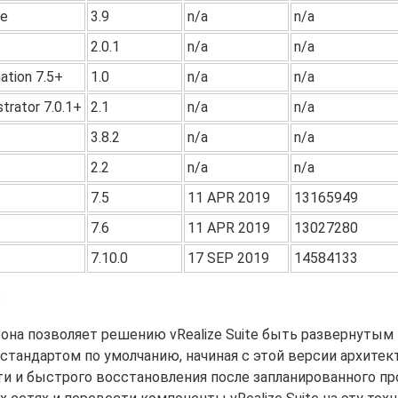
re
3.9
n/a
n/a
2.0.1
n/a
n/a
ation 7.5+
1.0
n/a
n/a
trator 7.0.1+
2.1
n/a
n/a
3.8.2
n/a
n/a
2.2
n/a
n/a
7.5
11 APR 2019
13165949
7.6
11 APR 2019
13027280
7.10.0
17 SEP 2019
14584133
:
 она позволяет решению vRealize Suite быть развернутым 
 стандартом по умолчанию, начиная с этой версии архитек
 и быстрого восстановления после запланированного пр