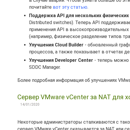
в случае аварии. Чтобы узнать больше об эти
почитайте
вот эту статью
.
Поддержка API для нескольких физических
Distributed switches). Теперь API поддержив
применения API в высокопроизводительных 
(например, физическое разделение типов тра
Улучшения Cloud Builder
- обновленный граф
процессов, а также показывает в отчетах д
Улучшения Developer Center
- теперь можно 
SDDC Manager.
Более подробная информация об улучшениях VMware
Сервер VMware vCenter за NAT для х
14/01/2020
Некоторые администраторы сталкиваются с тако
сервер VMware vCenter оказывается за NAT или с