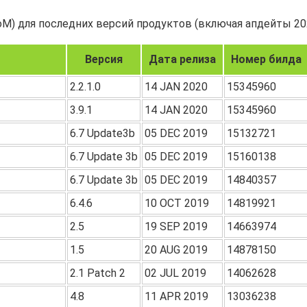
(BoM) для последних версий продуктов (включая апдейты 202
Версия
Дата релиза
Номер билда
2.2.1.0
14 JAN 2020
15345960
3.9.1
14 JAN 2020
15345960
6.7 Update3b
05 DEC 2019
15132721
6.7 Update 3b
05 DEC 2019
15160138
6.7 Update 3b
05 DEC 2019
14840357
6.4.6
10 OCT 2019
14819921
2.5
19 SEP 2019
14663974
1.5
20 AUG 2019
14878150
2.1 Patch 2
02 JUL 2019
14062628
4.8
11 APR 2019
13036238