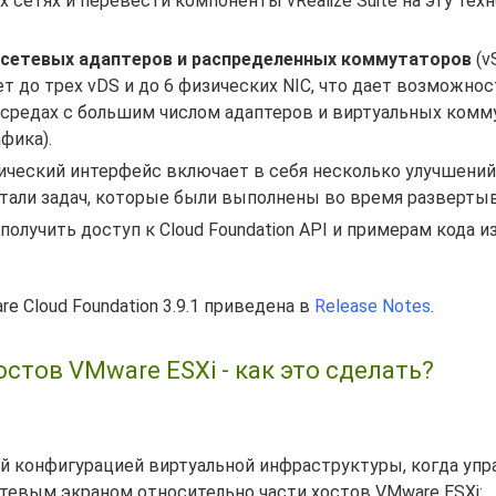
х сетях и перевести компоненты vRealize Suite на эту тех
 сетевых адаптеров и распределенных коммутаторов
(v
ает до трех vDS и до 6 физических NIC, что дает возможно
средах с большим числом адаптеров и виртуальных комм
фика).
ический интерфейс включает в себя несколько улучшений
етали задач, которые были выполнены во время развертыв
получить доступ к Cloud Foundation API и примерам кода 
 Cloud Foundation 3.9.1 приведена в
Release Notes
.
остов VMware ESXi - как это сделать?
й конфигурацией виртуальной инфраструктуры, когда уп
етевым экраном относительно части хостов VMware ESXi: