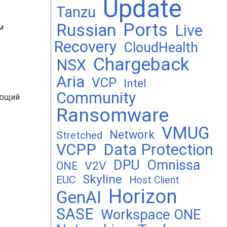
Update
Tanzu
Ports
Russian
Live
м
Recovery
CloudHealth
Chargeback
NSX
Aria
VCP
Intel
Community
ующий
Ransomware
VMUG
Network
Stretched
VCPP
Data Protection
DPU
Omnissa
V2V
ONE
Skyline
EUC
Host Client
Horizon
GenAI
SASE
Workspace ONE