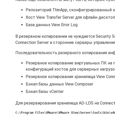
Репозиторий ThinApp, сконфигурированный 
Хост View Transfer Server для офлайн-дескто
База данных View Error Log
В резервном копировании не нуждается Security S
Connection Server и сторонние серверы управлени
Последовательность резервного копирования инф
Резервное копирование виртуальных ПК на п
конфигураций хостов для серверных нагрузо
Резервное копирование хранилища View Conne
Бэкап базы данных View Composer
Бэкап базы vCenter
Для резервирования хранилища AD-LDS на Connecti
C:\Program Files\VMware\VMware View\Server\tools\bin\vd