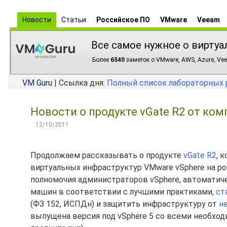
Новости
Статьи
Российское ПО
VMware
Veeam
Все самое нужное о виртуа
Более
6540
заметок о VMware, AWS, Azure, Vee
VM Guru
| Ссылка дня:
Полный список лабораторных 
Новости о продукте vGate R2 от ко
12/10/2011
Продолжаем рассказывать о продукте
vGate R2
, 
виртуальных инфраструктур VMware vSphere на ро
полномочия администраторов vSphere, автоматич
машин в соответствии с лучшими практиками,
ст
(ФЗ 152, ИСПДн) и защитить инфраструктуру от
н
выпущена версия под vSphere 5 со всеми необх