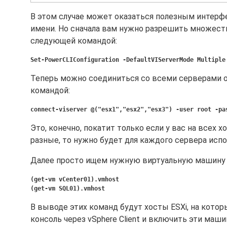
В этом случае может оказаться полезным интер
имени. Но сначала вам нужно разрешить множест
следующей командой:
Set-PowerCLIConfiguration -DefaultVIServerMode Multiple
Теперь можно соединиться со всеми серверами о
командой:
connect-viserver @("esx1","esx2","esx3") -user root -pa
Это, конечно, покатит только если у вас на всех х
разные, то нужно будет для каждого сервера ис
Далее просто ищем нужную виртуальную машину 
(get-vm vCenter01).vmhost
(get-vm SQL01).vmhost
В выводе этих команд будут хосты ESXi, на кото
консоль через vSphere Client и включить эти маши