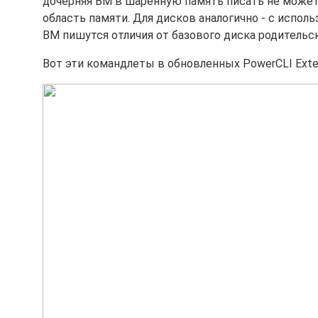
дочерняя ВМ в шаренную память писать не может
область памяти. Для дисков аналогично - с испол
ВМ пишутся отличия от базового диска родительс
Вот эти командлеты в обновленных PowerCLI Exten